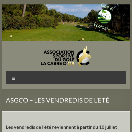
Golf &
Aller
au
contenu
Ecologie
ASGCO
Menu
Participons
ASGCO – LES VENDREDIS DE L’ETÉ
Les vendredis de l’été reviennent à partir du 10 juillet