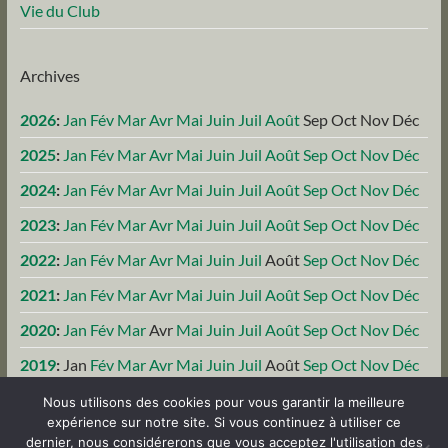
Vie du Club
Archives
2026
:
Jan
Fév
Mar
Avr
Mai
Juin
Juil
Août
Sep
Oct
Nov
Déc
2025
:
Jan
Fév
Mar
Avr
Mai
Juin
Juil
Août
Sep
Oct
Nov
Déc
2024
:
Jan
Fév
Mar
Avr
Mai
Juin
Juil
Août
Sep
Oct
Nov
Déc
2023
:
Jan
Fév
Mar
Avr
Mai
Juin
Juil
Août
Sep
Oct
Nov
Déc
2022
:
Jan
Fév
Mar
Avr
Mai
Juin
Juil
Août
Sep
Oct
Nov
Déc
2021
:
Jan
Fév
Mar
Avr
Mai
Juin
Juil
Août
Sep
Oct
Nov
Déc
2020
:
Jan
Fév
Mar
Avr
Mai
Juin
Juil
Août
Sep
Oct
Nov
Déc
2019
:
Jan
Fév
Mar
Avr
Mai
Juin
Juil
Août
Sep
Oct
Nov
Déc
Nous utilisons des cookies pour vous garantir la meilleure
expérience sur notre site. Si vous continuez à utiliser ce
dernier, nous considérerons que vous acceptez l'utilisation des
Copyright © 2026
ASGCO
. Powered by